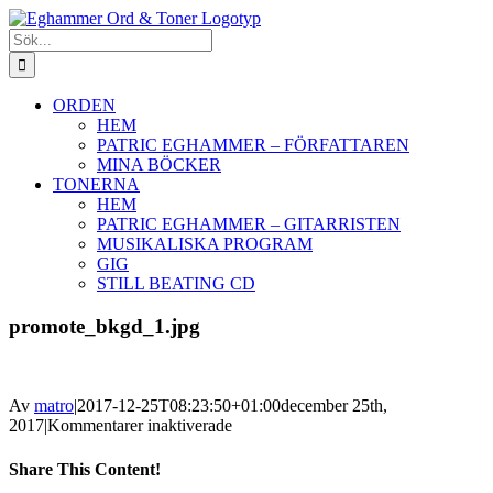
Fortsätt
till
Sök
innehållet
efter:
ORDEN
HEM
PATRIC EGHAMMER – FÖRFATTAREN
MINA BÖCKER
TONERNA
HEM
PATRIC EGHAMMER – GITARRISTEN
MUSIKALISKA PROGRAM
GIG
STILL BEATING CD
promote_bkgd_1.jpg
Av
matro
|
2017-12-25T08:23:50+01:00
december 25th,
för
2017
|
Kommentarer inaktiverade
promote_bkgd_1.jpg
Share This Content!