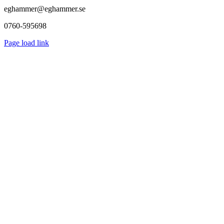
Facebook
X
LinkedIn
Tumblr
Pinterest
E-
eghammer@eghammer.se
post
0760-595698
Page load link
Till
toppen