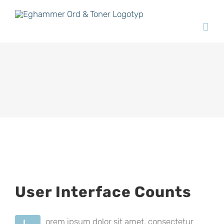
Fortsätt
till
innehållet
Visa
User Interface Counts
större
bild
orem ipsum dolor sit amet, consectetur