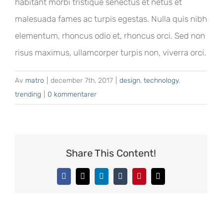
habitant morbi tristique senectus et netus et
malesuada fames ac turpis egestas. Nulla quis nibh
elementum, rhoncus odio et, rhoncus orci. Sed non
risus maximus, ullamcorper turpis non, viverra orci.
Av
matro
|
december 7th, 2017
|
design
,
technology
,
trending
|
0 kommentarer
Share This Content!
Facebook
X
LinkedIn
Tumblr
Pinterest
E-
post