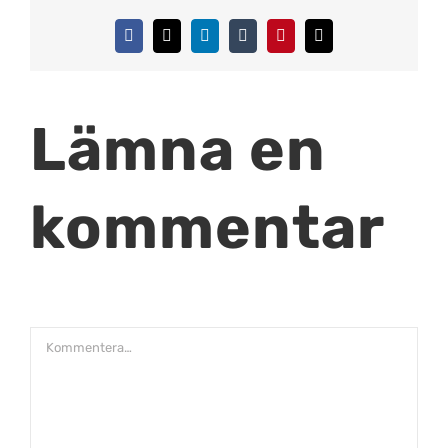
Facebook
X
LinkedIn
Tumblr
Pinterest
E-
post
Lämna en
kommentar
Kommentar