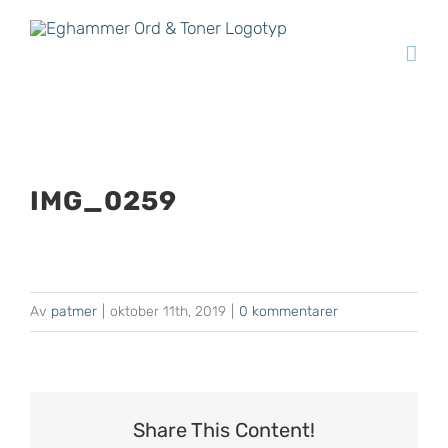
Fortsätt
till
innehållet
IMG_0259
Av
patmer
|
oktober 11th, 2019
|
0 kommentarer
Share This Content!