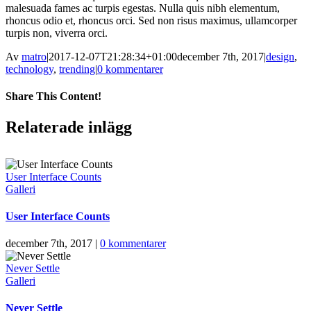
malesuada fames ac turpis egestas. Nulla quis nibh elementum,
rhoncus odio et, rhoncus orci. Sed non risus maximus, ullamcorper
turpis non, viverra orci.
Av
matro
|
2017-12-07T21:28:34+01:00
december 7th, 2017
|
design
,
technology
,
trending
|
0 kommentarer
Share This Content!
Facebook
X
LinkedIn
Tumblr
Pinterest
E-
Relaterade inlägg
post
User Interface Counts
Galleri
User Interface Counts
december 7th, 2017
|
0 kommentarer
Never Settle
Galleri
Never Settle