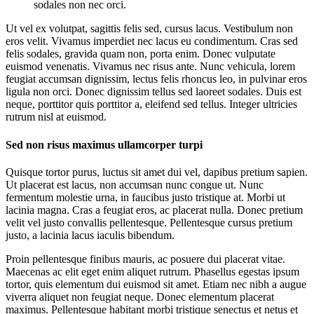
sodales non nec orci.
Ut vel ex volutpat, sagittis felis sed, cursus lacus. Vestibulum non
eros velit. Vivamus imperdiet nec lacus eu condimentum. Cras sed
felis sodales, gravida quam non, porta enim. Donec vulputate
euismod venenatis. Vivamus nec risus ante. Nunc vehicula, lorem
feugiat accumsan dignissim, lectus felis rhoncus leo, in pulvinar eros
ligula non orci. Donec dignissim tellus sed laoreet sodales. Duis est
neque, porttitor quis porttitor a, eleifend sed tellus. Integer ultricies
rutrum nisl at euismod.
Sed non risus maximus ullamcorper turpi
Quisque tortor purus, luctus sit amet dui vel, dapibus pretium sapien.
Ut placerat est lacus, non accumsan nunc congue ut. Nunc
fermentum molestie urna, in faucibus justo tristique at. Morbi ut
lacinia magna. Cras a feugiat eros, ac placerat nulla. Donec pretium
velit vel justo convallis pellentesque. Pellentesque cursus pretium
justo, a lacinia lacus iaculis bibendum.
Proin pellentesque finibus mauris, ac posuere dui placerat vitae.
Maecenas ac elit eget enim aliquet rutrum. Phasellus egestas ipsum
tortor, quis elementum dui euismod sit amet. Etiam nec nibh a augue
viverra aliquet non feugiat neque. Donec elementum placerat
maximus. Pellentesque habitant morbi tristique senectus et netus et