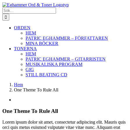
Fortsätt
till
Sök
innehållet
efter:
ORDEN
HEM
PATRIC EGHAMMER – FÖRFATTAREN
MINA BÖCKER
TONERNA
HEM
PATRIC EGHAMMER – GITARRISTEN
MUSIKALISKA PROGRAM
GIG
STILL BEATING CD
Hem
One Theme To Rule All
Visa
större
bild
One Theme To Rule All
L
orem ipsum dolor sit amet, consectetur adipiscing elit. Mauris quis
orci quis metus euismod vulputate vitae vitae nunc. Aliquam erat