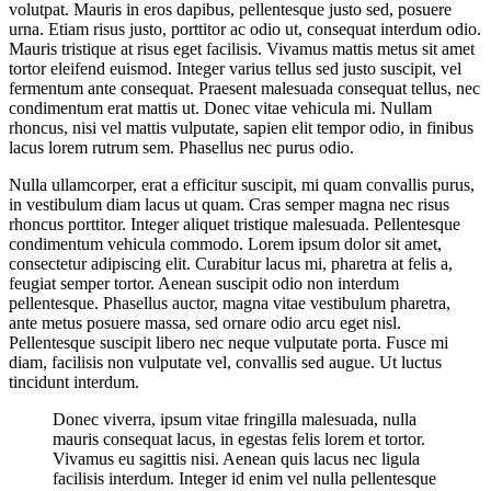
volutpat. Mauris in eros dapibus, pellentesque justo sed, posuere
urna. Etiam risus justo, porttitor ac odio ut, consequat interdum odio.
Mauris tristique at risus eget facilisis. Vivamus mattis metus sit amet
tortor eleifend euismod. Integer varius tellus sed justo suscipit, vel
fermentum ante consequat. Praesent malesuada consequat tellus, nec
condimentum erat mattis ut. Donec vitae vehicula mi. Nullam
rhoncus, nisi vel mattis vulputate, sapien elit tempor odio, in finibus
lacus lorem rutrum sem. Phasellus nec purus odio.
Nulla ullamcorper, erat a efficitur suscipit, mi quam convallis purus,
in vestibulum diam lacus ut quam. Cras semper magna nec risus
rhoncus porttitor. Integer aliquet tristique malesuada. Pellentesque
condimentum vehicula commodo. Lorem ipsum dolor sit amet,
consectetur adipiscing elit. Curabitur lacus mi, pharetra at felis a,
feugiat semper tortor. Aenean suscipit odio non interdum
pellentesque. Phasellus auctor, magna vitae vestibulum pharetra,
ante metus posuere massa, sed ornare odio arcu eget nisl.
Pellentesque suscipit libero nec neque vulputate porta. Fusce mi
diam, facilisis non vulputate vel, convallis sed augue. Ut luctus
tincidunt interdum.
Donec viverra, ipsum vitae fringilla malesuada, nulla
mauris consequat lacus, in egestas felis lorem et tortor.
Vivamus eu sagittis nisi. Aenean quis lacus nec ligula
facilisis interdum. Integer id enim vel nulla pellentesque